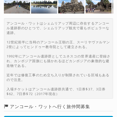
アンコール・ワットはシェムリアップ周辺に存在するアンコー
ル遺跡群のひとつで、シェムリアップ観光で最もポピュラーな
遺跡。
12世紀前半に当時のアンコール王朝の王、スーリヤヴァルマン
2世によってヒンドゥー教寺院として建立される。
1992年にアンコール遺跡群としてユネスコの世界遺産に登録さ
れ、カンボジア国旗にも描かれるほどカンボジアの象徴的な建
造物である。
近年では修復工事のため立ち入りが制限されている区域もある
ので注意。
入場チケットはアンコール遺跡群共通で、1日券$37、3日券
$62、7日券$72（2017年現在）
アンコール・ワットへ行く旅仲間募集